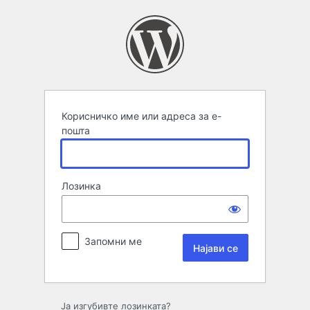
Најави
се
Корисничко име или адреса за е-
пошта
Лозинка
Запомни ме
Ја изгубивте лозинката?